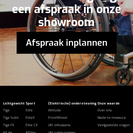
een afspraak in onze
showroom
Afspraak inplannen
Lichtgewicht
Sport
(Elektrische) ondersteuning
Onze waarde
Tiga
Elite
Attitude
Over ons
Tiga Sub4
EliteX
FrontWheel
Made-to-measure
Tiga FX
Elite CX
JAY zitkussens
Veelgestelde vragen
HiLite
AllStar
JAY rugleuningen