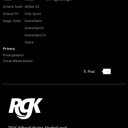
Octane Sub4
AllStar A2
Octane FX
Club Sport
Veypr Sub4
GrandSlam
GrandSlamX
GrandSlamCX
Shark
Privacy
Privacybeleid
Social Media beleid
...