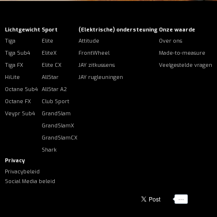
Lichtgewicht
Sport
(Elektrische) ondersteuning
Onze waarde
Tiga
Elite
Attitude
Over ons
Tiga Sub4
EliteX
FrontWheel
Made-to-measure
Tiga FX
Elite CX
JAY zitkussens
Veelgestelde vragen
HiLite
AllStar
JAY rugleuningen
Octane Sub4
AllStar A2
Octane FX
Club Sport
Veypr Sub4
GrandSlam
GrandSlamX
GrandSlamCX
Shark
Privacy
Privacybeleid
Social Media beleid
...