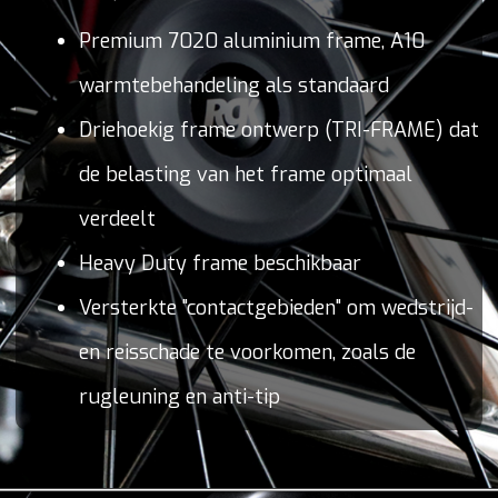
Premium 7020 aluminium frame, A10
warmtebehandeling als standaard
Driehoekig frame ontwerp (TRI-FRAME) dat
de belasting van het frame optimaal
verdeelt
Heavy Duty frame beschikbaar
Versterkte "contactgebieden" om wedstrijd-
en reisschade te voorkomen, zoals de
rugleuning en anti-tip