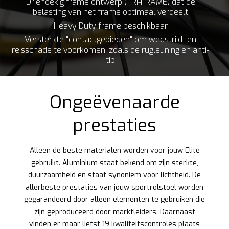
Driehoekig frame ontwerp (TRI-FRAME) dat de
belasting van het frame optimaal verdeelt
Heavy Duty frame beschikbaar
Versterkte "contactgebieden" om wedstrijd- en
reisschade te voorkomen, zoals de rugleuning en anti-
tip
Ongeëvenaarde
prestaties
Alleen de beste materialen worden voor jouw Elite
gebruikt. Aluminium staat bekend om zijn sterkte,
duurzaamheid en staat synoniem voor lichtheid. De
allerbeste prestaties van jouw sportrolstoel worden
gegarandeerd door alleen elementen te gebruiken die
zijn geproduceerd door marktleiders. Daarnaast
vinden er maar liefst 19 kwaliteitscontroles plaats